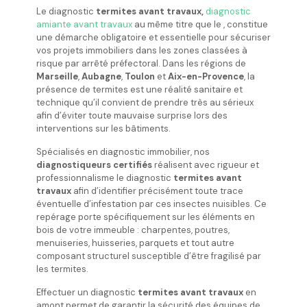
Le diagnostic
termites avant travaux,
diagnostic
amiante avant travaux
au même titre que le , constitue
une démarche obligatoire et essentielle pour sécuriser
vos projets immobiliers dans les zones classées à
risque par arrêté préfectoral. Dans les régions de
Marseille
,
Aubagne
,
Toulon
et
Aix-en-Provence
, la
présence de termites est une réalité sanitaire et
technique qu’il convient de prendre très au sérieux
afin d’éviter toute mauvaise surprise lors des
interventions sur les bâtiments.
Spécialisés en diagnostic immobilier, nos
diagnostiqueurs certifiés
réalisent avec rigueur et
professionnalisme le diagnostic
termites avant
travaux
afin d’identifier précisément toute trace
éventuelle d’infestation par ces insectes nuisibles. Ce
repérage porte spécifiquement sur les éléments en
bois de votre immeuble : charpentes, poutres,
menuiseries, huisseries, parquets et tout autre
composant structurel susceptible d’être fragilisé par
les termites.
Effectuer un diagnostic
termites avant travaux
en
amont permet de garantir la sécurité des équipes de