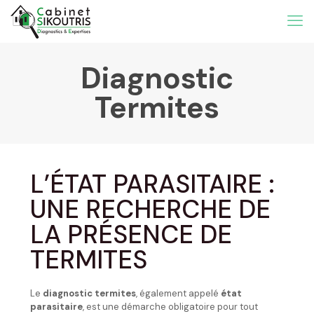
Diagnostic
Termites
L’ÉTAT PARASITAIRE :
UNE RECHERCHE DE
LA PRÉSENCE DE
TERMITES
Le
diagnostic termites
, également appelé
état
parasitaire
, est une démarche obligatoire pour tout