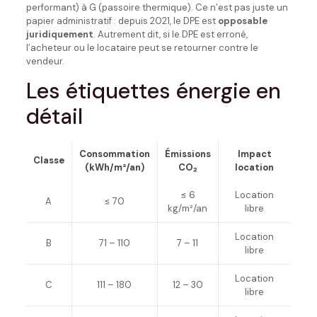
performant) à G (passoire thermique). Ce n’est pas juste un
papier administratif : depuis 2021, le DPE est
opposable
juridiquement
. Autrement dit, si le DPE est erroné,
l’acheteur ou le locataire peut se retourner contre le
vendeur.
Les étiquettes énergie en
détail
Consommation
Émissions
Impact
Classe
(kWh/m²/an)
CO₂
location
≤ 6
Location
A
≤ 70
kg/m²/an
libre
Location
B
71 – 110
7 – 11
libre
Location
C
111 – 180
12 – 30
libre