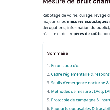
Mesure de
bruit chant
Rabotage de voirie, curage, levage 
majeur si les
mesures acoustiques
dérogations, information du public),
réaliste et des
repères de coûts
pour
Sommaire
En un coup d’œil
Cadre réglementaire & responsa
Seuils d’émergence nocturne &
Méthodes de mesure : LAeq, L
Protocole de campagne & inst
Rapports opposables & traçabil