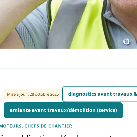
diagnostics avant travaux 
Mise à jour : 28 octobre 2025
amiante avant travaux/démolition (service)
OMOTEURS, CHEFS DE CHANTIER