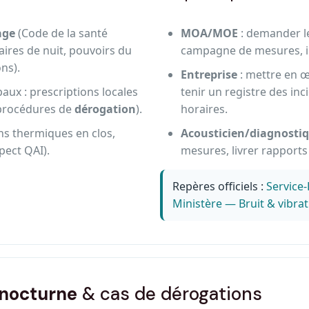
age
(Code de la santé
MOA/MOE
: demander le
ires de nuit, pouvoirs du
campagne de mesures, in
ns).
Entreprise
: mettre en 
aux : prescriptions locales
tenir un registre des inci
 procédures de
dérogation
).
horaires.
ins thermiques en clos,
Acousticien/diagnosti
pect QAI).
mesures, livrer rapport
Repères officiels :
Service-
Ministère — Bruit & vibra
nocturne
& cas de dérogations