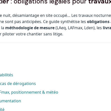
ier
: obligations légales pour
travaux
de nuit, désamiantage en site occupé… Les travaux nocturne
ne sont pas anticipées. Ce guide synthétise les
obligations
 la
méthodologie de mesure
(LAeq, LAFmax, Lden), les
livr
 piloter votre chantier sans litige.
bilités
 cas de dérogations
AFmax, positionnement & météo
rumentation
ité