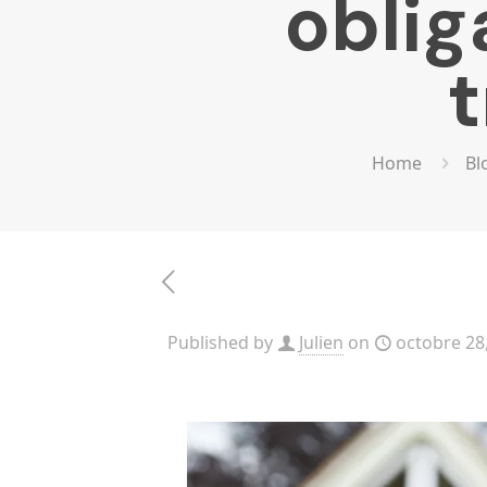
oblig
t
Home
Bl
Published by
Julien
on
octobre 28