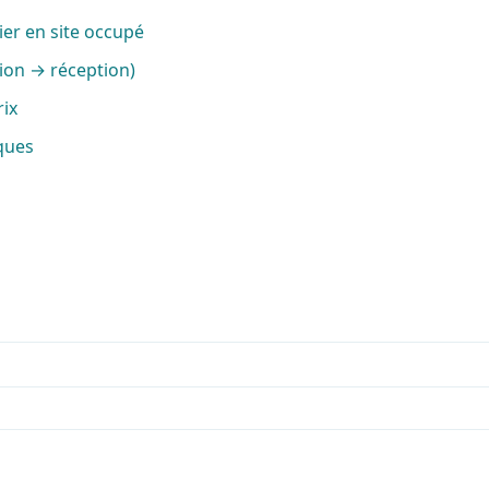
ier en site occupé
ion → réception)
rix
ques