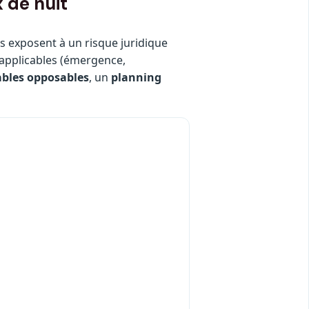
 de nuit
s exposent à un risque juridique
applicables (émergence,
ables opposables
, un
planning