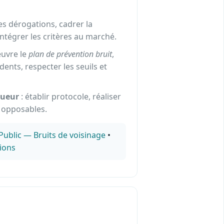
s dérogations, cadrer la
tégrer les critères au marché.
œuvre le
plan de prévention bruit
,
dents, respecter les seuils et
queur
: établir protocole, réaliser
s opposables.
Public — Bruits de voisinage
•
tions