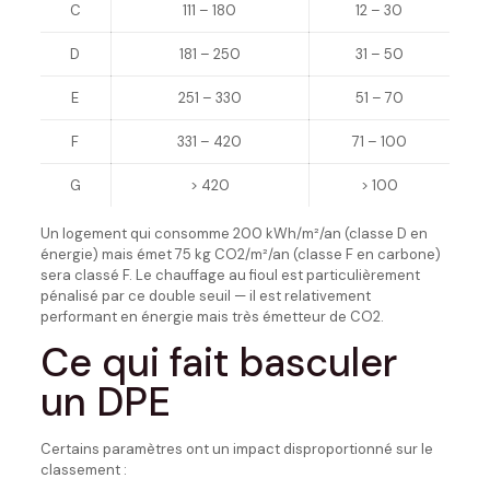
C
111 – 180
12 – 30
D
181 – 250
31 – 50
E
251 – 330
51 – 70
F
331 – 420
71 – 100
G
> 420
> 100
Un logement qui consomme 200 kWh/m²/an (classe D en
énergie) mais émet 75 kg CO2/m²/an (classe F en carbone)
sera classé F. Le chauffage au fioul est particulièrement
pénalisé par ce double seuil — il est relativement
performant en énergie mais très émetteur de CO2.
Ce qui fait basculer
un DPE
Certains paramètres ont un impact disproportionné sur le
classement :