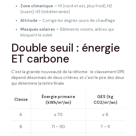
Zone climatique
— H1 (nord et est, plus froid), H2
(ouest), H3 (méditerranée)
Altitude
— Corrige les degrés-jours de chauffage
Masques solaires
— Bâtiments voisins, arbres qui
bloquent le soleil
Double seuil : énergie
ET carbone
C’est la grande nouveauté de la réforme : le classement DPE
dépend désormais de deux critères, et c’est le pire des deux
qui détermine la lettre finale.
Énergie primaire
GES (kg
Classe
(kWh/m²/an)
CO2/m²/an)
A
≤ 70
≤ 6
B
71 – 110
7 – 11