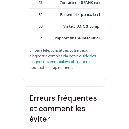
S1
Contacter le
SPANC
(si contrôle > 3 ans) 
S2
Rassembler
plans, factures d’entreti
S3
Visite SPANC & compléments (photos, a
S4
Rapport final & intégration au
DDT
; si non
En parallèle, constituez votre pack
diagnostic complet via notre
guide des
diagnostics immobiliers obligatoires
pour publier rapidement.
Erreurs fréquentes
et comment les
éviter