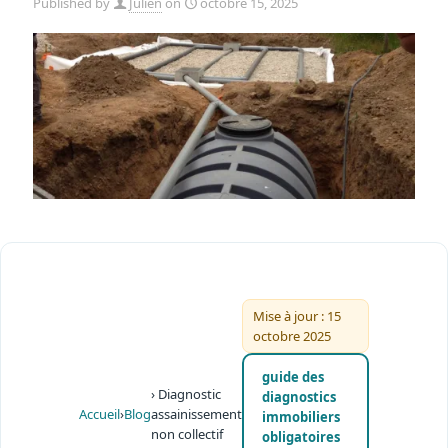
Published by
Julien
on
octobre 15, 2025
Mise à jour : 15
octobre 2025
guide des
› Diagnostic
diagnostics
Accueil
›
Blog
assainissement
immobiliers
non collectif
obligatoires