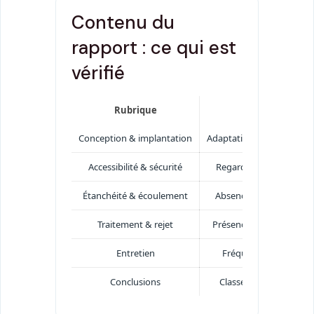
Contenu du
rapport : ce qui est
vérifié
Rubrique
Ce 
Conception & implantation
Adaptation au sol, distanc
Accessibilité & sécurité
Regards accessibles, ta
Étanchéité & écoulement
Absence de fuites, pas d
Traitement & rejet
Présence et état du disp
Entretien
Fréquence de vidange, 
Conclusions
Classe de conformité, 