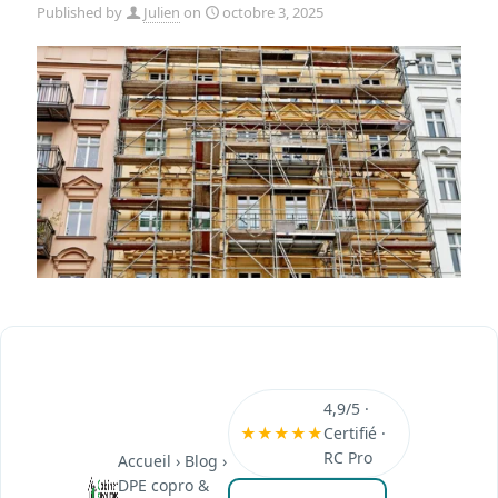
Published by
Julien
on
octobre 3, 2025
4,9/5 ·
★★★★★
Certifié ·
RC Pro
Accueil
›
Blog
›
DPE copro &