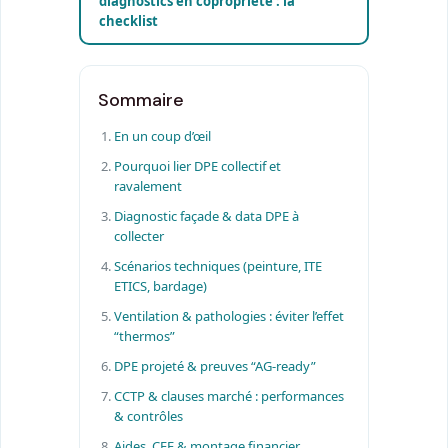
diagnostics en copropriété : la
checklist
Sommaire
En un coup d’œil
Pourquoi lier DPE collectif et
ravalement
Diagnostic façade & data DPE à
collecter
Scénarios techniques (peinture, ITE
ETICS, bardage)
Ventilation & pathologies : éviter l’effet
“thermos”
DPE projeté & preuves “AG-ready”
CCTP & clauses marché : performances
& contrôles
Aides, CEE & montage financier