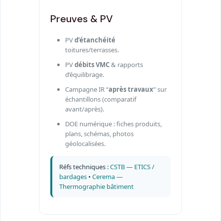
Preuves & PV
PV
d’étanchéité
toitures/terrasses.
PV
débits VMC
& rapports
d’équilibrage.
Campagne IR “
après travaux
” sur
échantillons (comparatif
avant/après).
DOE numérique : fiches produits,
plans, schémas, photos
géolocalisées.
Réfs techniques :
CSTB — ETICS /
bardages
•
Cerema —
Thermographie bâtiment