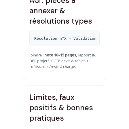
AG : pièces à
annexer &
résolutions types
Résolution n°X — Validation de la thermog
Joindre :
note 10–15 pages
, rapport IR,
DPE projeté, CCTP, devis & tableau
coûts/aides/reste à charge.
Limites, faux
positifs & bonnes
pratiques