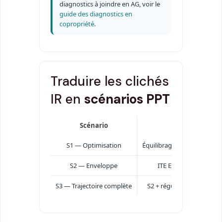
diagnostics à joindre en AG, voir le
guide des diagnostics en
copropriété
.
Traduire les clichés
IR en
scénarios PPT
Scénario
S1 — Optimisation
Équilibrage VMC, calfeutr
S2 — Enveloppe
ITE ETICS + retours 
S3 — Trajectoire complète
S2 + régulation/équilibr