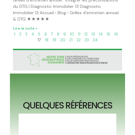
Grilles d’entretien annuel : intégrer les préconisations
du DTG | Diagnostic Immobilier 13 Diagnostic
Immobilier 13 Accueil › Blog › Grilles d’entretien annuel
& DTG ★★★★★
Lire la suite »
1
2
3
4
5
6
7
8
9
10
11
12
13
14
15
16
17
18
19
20
21
22
23
24
QUELQUES RÉFÉRENCES