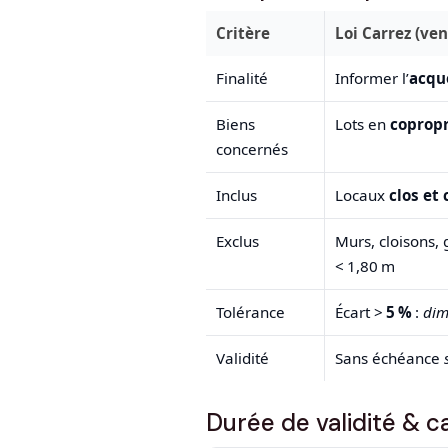
Critère
Loi Carrez (ve
Finalité
Informer l’
acqu
Biens
Lots en
copropr
concernés
Inclus
Locaux
clos et
Exclus
Murs, cloisons,
< 1,80 m
Tolérance
Écart >
5 %
:
dim
Validité
Sans échéance
Durée de validité & 