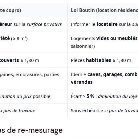
nte copro)
Loi Boutin (location résidenc
éreur
sur la
surface privative
Informer le
locataire
sur la
su
iété
(≥ 8 m²)
Logements
vides ou meublés
saisonnier)
 couverts
≥ 1,80 m
Pièces
habitables
≥ 1,80 m
 gaines, embrasures, parties
Idem +
caves, garages, comb
vérandas
inution du prix
possible
Écart >
5 %
:
diminution du loye
si pas de travaux
Sans échéance
si pas de trava
cas de re‑mesurage