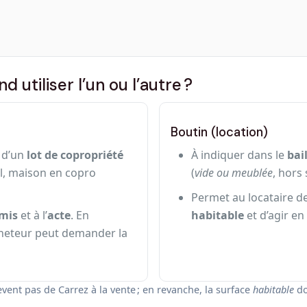
d utiliser l’un ou l’autre ?
Boutin (location)
d’un
lot de copropriété
À indiquer dans le
bai
l, maison en copro
(
vide ou meublée
, hors 
Permet au locataire d
mis
et à l’
acte
. En
habitable
et d’agir en 
cheteur peut demander la
vent pas de Carrez à la vente ; en revanche, la surface
habitable
do