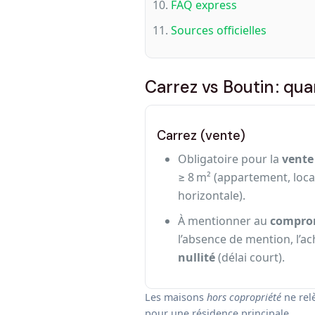
FAQ express
Sources officielles
Carrez vs Boutin : quan
Carrez (vente)
Obligatoire pour la
vente
≥ 8 m² (appartement, loca
horizontale).
À mentionner au
compro
l’absence de mention, l’a
nullité
(délai court).
Les maisons
hors copropriété
ne relè
pour une résidence principale.