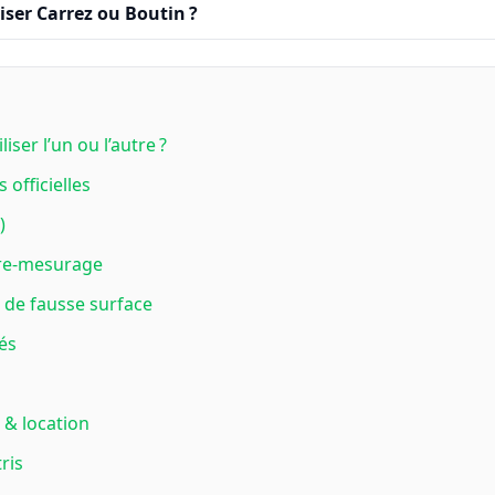
iser Carrez ou Boutin ?
iser l’un ou l’autre ?
officielles
)
 re‑mesurage
 de fausse surface
és
 & location
ris