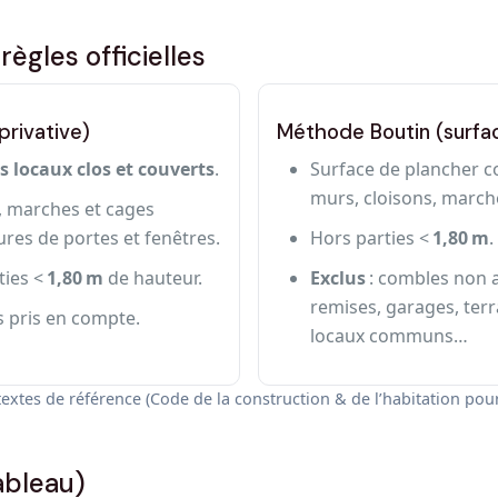
ègles officielles
rivative)
Méthode Boutin (surfa
s locaux clos et couverts
.
Surface de plancher c
murs, cloisons, march
, marches et cages
ures de portes et fenêtres.
Hors parties <
1,80 m
.
ties <
1,80 m
de hauteur.
Exclus
: combles non a
remises, garages, terr
 pris en compte.
locaux communs…
textes de référence (Code de la construction & de l’habitation pour
ableau)