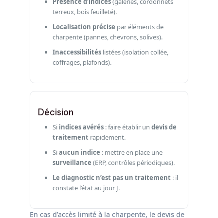
Présence d’indices
(galeries, cordonnets
terreux, bois feuilleté).
Localisation précise
par éléments de
charpente (pannes, chevrons, solives).
Inaccessibilités
listées (isolation collée,
coffrages, plafonds).
Décision
Si
indices avérés
: faire établir un
devis de
traitement
rapidement.
Si
aucun indice
: mettre en place une
surveillance
(ERP, contrôles périodiques).
Le diagnostic n’est pas un traitement
: il
constate l’état au jour J.
En cas d’accès limité à la charpente, le devis de