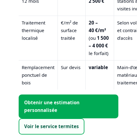
12 mois
2 500 €
stations 
visites in
Traitement
€/m² de
20 –
Selon vo
thermique
surface
40 €/m²
et contra
localisé
traitée
(ou
1 500
d’accès
– 4 000 €
le forfait)
Remplacement
Sur devis
variable
Main‑d’œ
ponctuel de
matériau
bois
traiteme
Obtenir une estimation
personnalisée
Voir le service termites