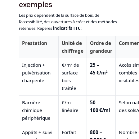
exemples
Les prix dépendent de la surface de bois, de
l’accessibilité, des ouvertures à créer et des méthodes
retenues. Repères
indicatifs TTC
:
Prestation
Unité de
Ordre de
Commen
chiffrage
grandeur
Injection +
€/m² de
25 –
Accès si
pulvérisation
surface
45 €/m²
combles
charpente
bois
visitable
traitée
Barrière
€/m
50 –
Selon na
chimique
linéaire
100 €/ml
des sols/
périphérique
Appâts + suivi
Forfait
800 –
Nombre 