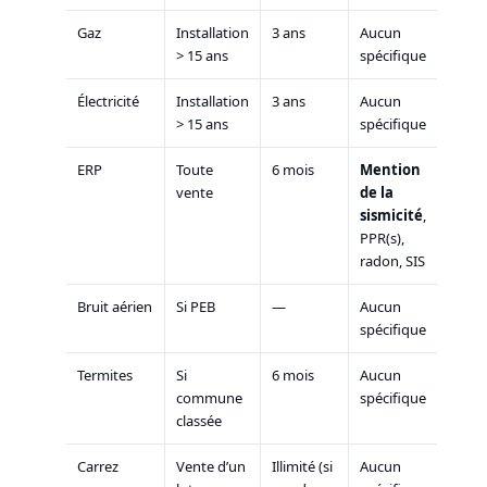
Gaz
Installation
3 ans
Aucun
> 15 ans
spécifique
Électricité
Installation
3 ans
Aucun
> 15 ans
spécifique
ERP
Toute
6 mois
Mention
vente
de la
sismicité
,
PPR(s),
radon, SIS
Bruit aérien
Si PEB
—
Aucun
spécifique
Termites
Si
6 mois
Aucun
commune
spécifique
classée
Carrez
Vente d’un
Illimité (si
Aucun