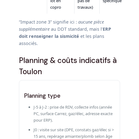
lot en
pas de
spécifique
copro
travaux)
“Impact zone 3” signifie ici :
aucune pièce
supplémentaire
au DDT standard, mais l’
ERP
doit renseigner la sismicité
et les plans
associés.
Planning & coûts indicatifs à
Toulon
Planning type
J-5 à J-2 : prise de RDV, collecte infos (année
PC, surface Carrez, gaz/élec, adresse exacte
pour ERP).
J0 : visite sur site (DPE, constats gaz/élec si >
15 ans, repérage amiante/plomb selon âge